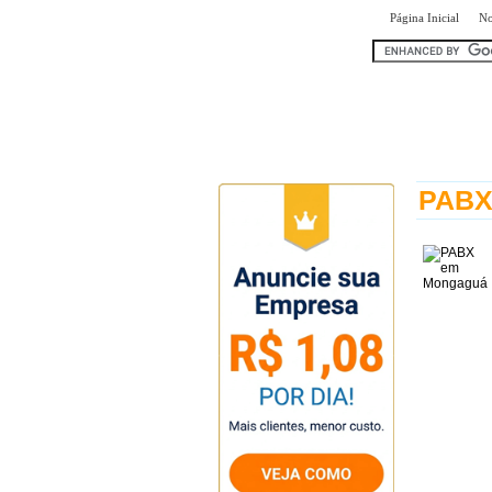
|
Página Inicial
No
encontr
PABX