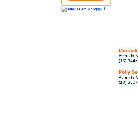
Mongate
Avenida M
(13) 344
Polly S
Avenida M
(13) 350