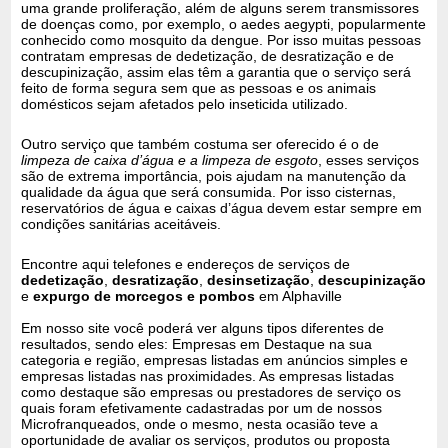
uma grande proliferação, além de alguns serem transmissores
de doenças como, por exemplo, o aedes aegypti, popularmente
conhecido como mosquito da dengue. Por isso muitas pessoas
contratam empresas de dedetização, de desratização e de
descupinização, assim elas têm a garantia que o serviço será
feito de forma segura sem que as pessoas e os animais
domésticos sejam afetados pelo inseticida utilizado.
Outro serviço que também costuma ser oferecido é o de
limpeza de caixa d’água e a limpeza de esgoto
, esses serviços
são de extrema importância, pois ajudam na manutenção da
qualidade da água que será consumida. Por isso cisternas,
reservatórios de água e caixas d’água devem estar sempre em
condições sanitárias aceitáveis.
Encontre aqui telefones e endereços de serviços de
dedetização
,
desratização
,
desinsetização
,
descupinização
e
expurgo de morcegos e pombos
em Alphaville
Em nosso site você poderá ver alguns tipos diferentes de
resultados, sendo eles: Empresas em Destaque na sua
categoria e região, empresas listadas em anúncios simples e
empresas listadas nas proximidades. As empresas listadas
como destaque são empresas ou prestadores de serviço os
quais foram efetivamente cadastradas por um de nossos
Microfranqueados, onde o mesmo, nesta ocasião teve a
oportunidade de avaliar os serviços, produtos ou proposta