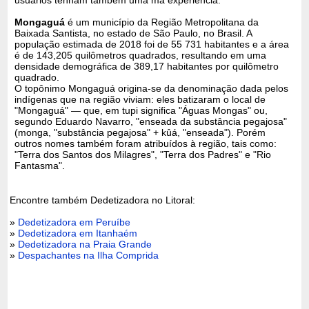
Mongaguá
é um município da Região Metropolitana da
Baixada Santista, no estado de São Paulo, no Brasil. A
população estimada de 2018 foi de 55 731 habitantes e a área
é de 143,205 quilômetros quadrados, resultando em uma
densidade demográfica de 389,17 habitantes por quilômetro
quadrado.
O topônimo Mongaguá origina-se da denominação dada pelos
indígenas que na região viviam: eles batizaram o local de
"Mongaguá" — que, em tupi significa "Águas Mongas" ou,
segundo Eduardo Navarro, "enseada da substância pegajosa"
(monga, "substância pegajosa" + kûá, "enseada"). Porém
outros nomes também foram atribuídos à região, tais como:
"Terra dos Santos dos Milagres", "Terra dos Padres" e "Rio
Fantasma".
Encontre também Dedetizadora no Litoral:
»
Dedetizadora em Peruíbe
»
Dedetizadora em Itanhaém
»
Dedetizadora na Praia Grande
»
Despachantes na Ilha Comprida