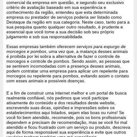
comercial da empresa em questão, e segundo seu exclusivo
critério de avaliação baseado em sua experiência e
conhecimento da região, entendeu que esta determinada
empresa ou prestador de serviços poderia ser listado como
Destaque da região em sua categoria. Neste caso, tanto para a
sua pesquisa quanto qualquer outro resultado, é prudente e
essencial que você tome a sua decisão sob seu próprio
julgamento e sob sua responsabilidade.
Essas empresas também oferecem
serviços para expurgo de
morcegos e pombos
, uma vez que, a matança desses animais
é proibida por lei sobra a alternativa de fazer o controle de
morcegos e controle de pombos. Sendo assim, as pessoas que
se sentirem incomodadas com a presença desses animais,
podem contratar uma empresa para aplicar um repelente para
morcegos ou repelente para pombos, evitando assim o contato
com esses animais e possíveis doenças.
E a fim de construir uma internet melhor e um portal de busca
realmente confiável, nós pedimos que você participe
ativamente do conteúdo e dos resultados deste website,
escrevendo suas dicas, opiniões e impressões sobre os
estabelecimentos aqui listados, sejam elas boas ou ruins! Se
você foi bem atendido, recomende, pois os bons profissionais
dependem e precisam de recomendação, mas se você foi mal
atendido e ficou frustrado com um serviço ou produto, descreva
aqui de forma responsável sua experiência e evite que outros
usuários tenham também uma má experiência.