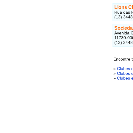
Lions C
Rua das P
(13) 344
Socieda
Avenida G
11730-00
(13) 344
Encontre 
»
Clubes 
»
Clubes 
»
Clubes 