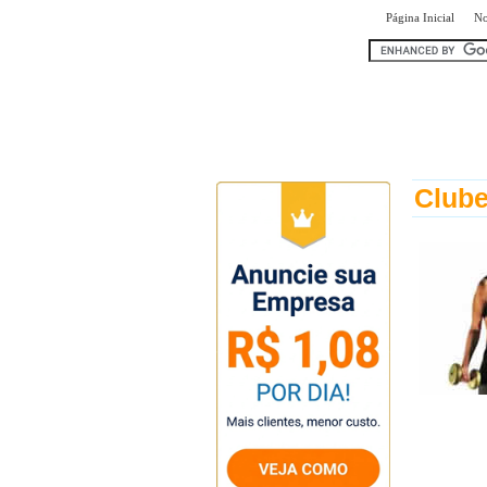
|
Página Inicial
No
encontr
Club