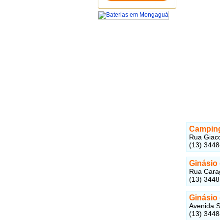
Camping
Rua Giaco
(13) 344
Ginásio
Rua Carag
(13) 344
Ginásio
Avenida S
(13) 344