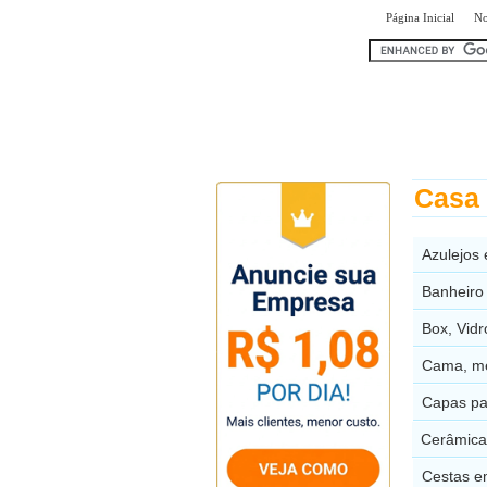
|
Página Inicial
No
encontr
Casa
Azulejos
Banheiro
Box, Vid
Cama, m
Capas pa
Cerâmica
Cestas e