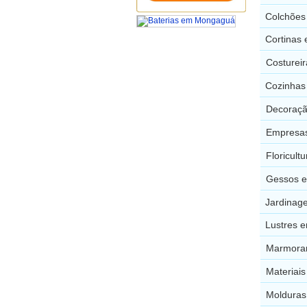
Colchões
Cortinas
Costurei
Cozinhas
Decoraç
Empresas
Floricul
Gessos 
Jardinag
Lustres 
Marmorar
Materiai
Molduras